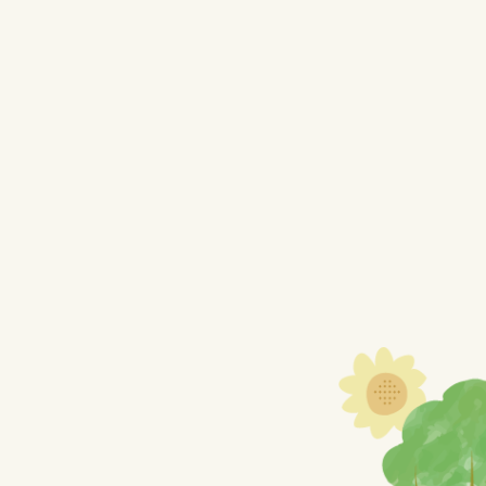
HOME
>
rose (11)